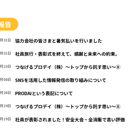
新着情報
RECRUIT
報告
採用情報
7月31日
協力会社の皆さまと暑気払いを行いました
CONTACT
お問い合わせ
7月31日
社員旅行・表彰式を終えて、感謝と未来への約束。
PRODUCT INQUIRY
7月23日
つなげるプロデイ（株）～トップから託す思い～⑨
品にについてのお問い合わせ
7月08日
SNSを活用した情報発信の取り組みについて
6月26日
PRODAIという表記について
6月24日
つなげるプロデイ（株）～トップから託す思い～⑧
6月19日
社員が表彰されました！安全大会・全消販で高い評価