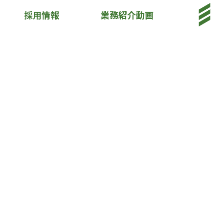
採用情報
業務紹介動画
充実・改善と思考を心せよ。
常に前進・拡大・挑戦・
技術と信用。
報
業務紹介動画