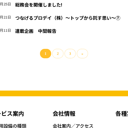
5月25日
総務会を開催しました!
5月21日
つなげるプロデイ（株）～トップから託す思い～⑦
5月11日
連載企画 中間報告
1
2
3
»
ービス案内
会社情報
各種
用設備の種類
会社案内／アクセス