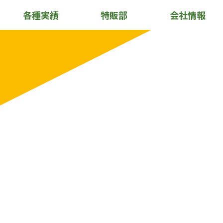
各種実績
特販部
会社情報
HOME
ホーム
SERVICE
サービス
ACHIVEMENT
各種実績
COMPANY PROFILE
会社情
SALES DIVISION
特販部
NEWS