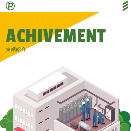
HOME
ホーム
ACHIVEMENT
SERVICE
サービス
ACHIVEMENT
各種実績
実績紹介
COMPANY PROFILE
会社情報
SALES DIVISION
特販部
NEWS
新着情報
RECRUIT
採用情報
CONTACT
お問い合わせ