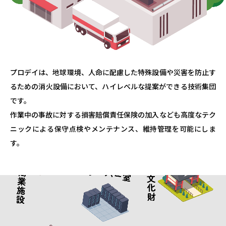
PRODUCT INQUIRY
商品にについてのお問い合わせ
技術と信用。
常に前進・拡大・挑戦・
プロデイは、地球環境、人命に配慮した特殊設備や
災害を防止す
充実・改善と思考を心せよ。
るための消火設備において、
ハイレベルな提案ができる技術集団
です。
Webカタログ
業務紹介動画
ご注文はこちら
はこちら
作業中の事故に対する損害賠償責任保険の加入なども
高度なテク
〒115-0045
ニックによる保守点検やメンテナンス、維持管理を可能にしま
東京都北区赤羽2-25-1 赤羽MAPビル
Google Map
す。
03-6806-8708