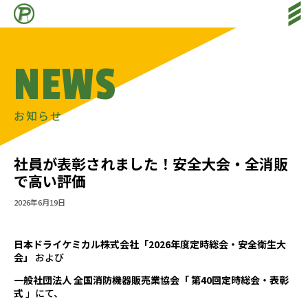
HOME
ホーム
NEWS
SERVICE
サービス
ACHIVEMENT
各種実績
お知らせ
COMPANY PROFILE
会社情報
社員が表彰されました！安全大会・全消販
SALES DIVISION
で高い評価
特販部
2026年6月19日
NEWS
新着情報
RECRUIT
日本ドライケミカル株式会社「2026年度定時総会・安全衛生大
採用情報
会」
および
CONTACT
一般社団法人 全国消防機器販売業協会「 第40回定時総会・表彰
お問い合わせ
式
」にて、