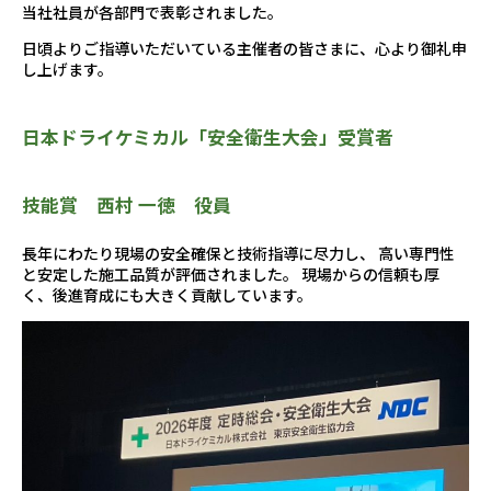
PRODUCT INQUIRY
当社社員が各部門で表彰されました。
商品にについてのお問い合わせ
日頃よりご指導いただいている主催者の皆さまに、心より御礼申
し上げます。
技術と信用。
常に前進・拡大・挑戦・
日本ドライケミカル「安全衛生大会」受賞者
充実・改善と思考を心せよ。
技能賞 西村 一徳 役員
Webカタログ
業務紹介動画
ご注文はこちら
はこちら
長年にわたり現場の安全確保と技術指導に尽力し、 高い専門性
〒115-0045
と安定した施工品質が評価されました。 現場からの信頼も厚
東京都北区赤羽2-25-1 赤羽MAPビル
く、後進育成にも大きく貢献しています。
Google Map
03-6806-8708