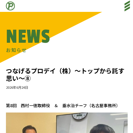
HOME
ホーム
NEWS
SERVICE
サービス
ACHIVEMENT
各種実績
お知らせ
COMPANY PROFILE
会社情報
つなげるプロデイ（株）～トップから託す
SALES DIVISION
思い～⑧
特販部
2026年6月24日
NEWS
新着情報
RECRUIT
第8回 西村一徳取締役 ＆ 垂水治チーフ（名古屋事務所）
採用情報
CONTACT
お問い合わせ