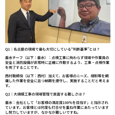
PRODUCT INQUIRY
商品にについてのお問い合わせ
技術と信用。
常に前進・拡大・挑戦・
充実・改善と思考を心せよ。
Q1｜名古屋の現場で最も大切にしている“判断基準”とは？
Webカタログ
業務紹介動画
ご注文はこちら
はこちら
垂水チーフ（以下：垂水）：点検工事に拘わらず現場や作業員の
安全と消防設備が非常時に正確に作動するよう、工事・点検作業
〒115-0045
東京都北区赤羽2-25-1 赤羽MAPビル
を完了することです。
Google Map
西村取締役（以下：西村）加えて、お客様のニーズ、規制等を網
03-6806-8708
羅した作業を安全に且つ納期を遵守し、実施することだと考えま
す。
Q2｜大規模工事の現場管理で直面する難しさは？
垂水：会社として「お客様の満足度100％を目指す」と指示され
ています。お客様とは何度も打合せを重ね作業にあたっています
し努力していますが、なかなか難しいですね。