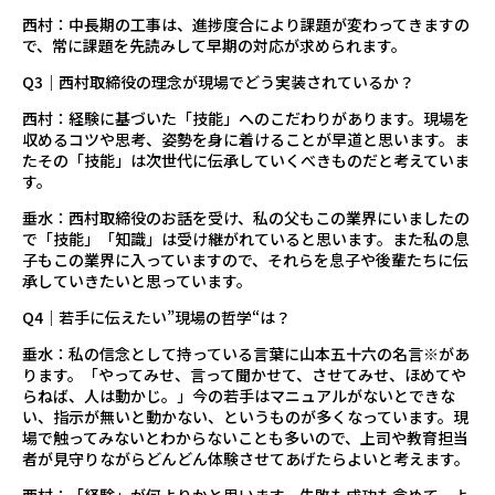
西村：中長期の工事は、進捗度合により課題が変わってきますの
で、常に課題を先読みして早期の対応が求められます。
Q3｜西村取締役の理念が現場でどう実装されているか？
西村：経験に基づいた「技能」へのこだわりがあります。現場を
収めるコツや思考、姿勢を身に着けることが早道と思います。ま
たその「技能」は次世代に伝承していくべきものだと考えていま
す。
垂水：西村取締役のお話を受け、私の父もこの業界にいましたの
で「技能」「知識」は受け継がれていると思います。また私の息
子もこの業界に入っていますので、それらを息子や後輩たちに伝
承していきたいと思っています。
Q4｜若手に伝えたい”現場の哲学“は？
垂水：私の信念として持っている言葉に山本五十六の名言※があ
ります。「やってみせ、言って聞かせて、させてみせ、ほめてや
らねば、人は動かじ。」今の若手はマニュアルがないとできな
い、指示が無いと動かない、というものが多くなっています。現
場で触ってみないとわからないことも多いので、上司や教育担当
者が見守りながらどんどん体験させてあげたらよいと考えます。
西村：「経験」が何よりかと思います。失敗も成功も含めて、よ